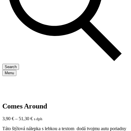
Search
Menu
Comes Around
3,90
€
–
51,30
€
s dph
Táto štýlová nálepka s lebkou a textom dodá tvojmu autu poriadny