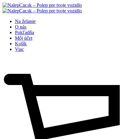
Na želanie
O nás
Pokľadňa
Môj účet
Košík
Viac