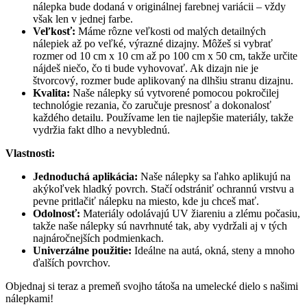
nálepka bude dodaná v originálnej farebnej variácii – vždy
však len v jednej farbe.
Veľkosť:
Máme rôzne veľkosti od malých detailných
nálepiek až po veľké, výrazné dizajny. Môžeš si vybrať
rozmer od 10 cm x 10 cm až po 100 cm x 50 cm, takže určite
nájdeš niečo, čo ti bude vyhovovať. Ak dizajn nie je
štvorcový, rozmer bude aplikovaný na dlhšiu stranu dizajnu.
Kvalita:
Naše nálepky sú vytvorené pomocou pokročilej
technológie rezania, čo zaručuje presnosť a dokonalosť
každého detailu. Používame len tie najlepšie materiály, takže
vydržia fakt dlho a nevyblednú.
Vlastnosti:
Jednoduchá aplikácia:
Naše nálepky sa ľahko aplikujú na
akýkoľvek hladký povrch. Stačí odstrániť ochrannú vrstvu a
pevne pritlačiť nálepku na miesto, kde ju chceš mať.
Odolnosť:
Materiály odolávajú UV žiareniu a zlému počasiu,
takže naše nálepky sú navrhnuté tak, aby vydržali aj v tých
najnáročnejších podmienkach.
Univerzálne použitie:
Ideálne na autá, okná, steny a mnoho
ďalších povrchov.
Objednaj si teraz a premeň svojho tátoša na umelecké dielo s našimi
nálepkami!