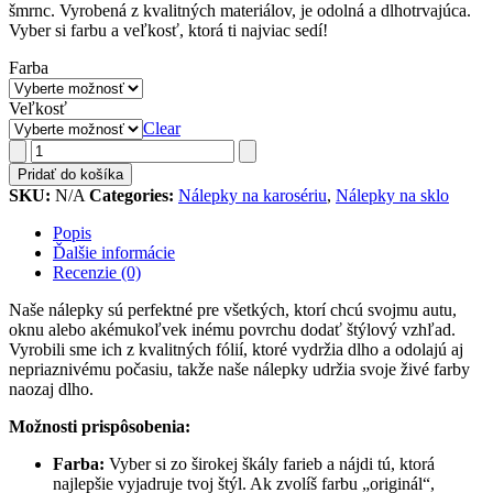
šmrnc. Vyrobená z kvalitných materiálov, je odolná a dlhotrvajúca.
Vyber si farbu a veľkosť, ktorá ti najviac sedí!
Farba
Veľkosť
Clear
Pridať do košíka
SKU:
N/A
Categories:
Nálepky na karosériu
,
Nálepky na sklo
Popis
Ďalšie informácie
Recenzie (0)
Naše nálepky sú perfektné pre všetkých, ktorí chcú svojmu autu,
oknu alebo akémukoľvek inému povrchu dodať štýlový vzhľad.
Vyrobili sme ich z kvalitných fólií, ktoré vydržia dlho a odolajú aj
nepriaznivému počasiu, takže naše nálepky udržia svoje živé farby
naozaj dlho.
Možnosti prispôsobenia:
Farba:
Vyber si zo širokej škály farieb a nájdi tú, ktorá
najlepšie vyjadruje tvoj štýl. Ak zvolíš farbu „originál“,