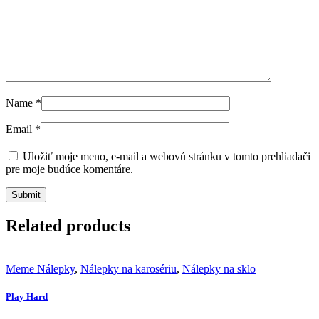
Name
*
Email
*
Uložiť moje meno, e-mail a webovú stránku v tomto prehliadači
pre moje budúce komentáre.
Related products
Meme Nálepky
,
Nálepky na karosériu
,
Nálepky na sklo
Play Hard