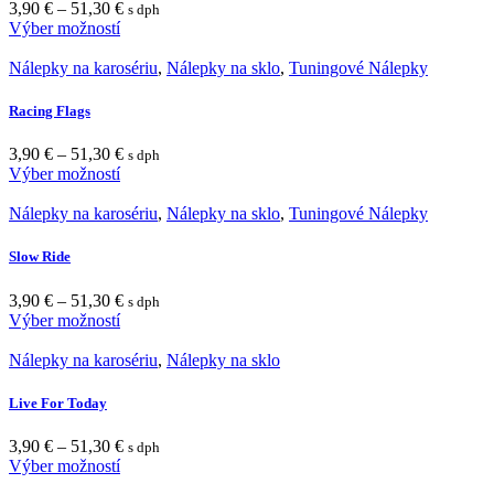
3,90
€
–
51,30
€
s dph
Výber možností
Nálepky na karosériu
,
Nálepky na sklo
,
Tuningové Nálepky
Racing Flags
3,90
€
–
51,30
€
s dph
Výber možností
Nálepky na karosériu
,
Nálepky na sklo
,
Tuningové Nálepky
Slow Ride
3,90
€
–
51,30
€
s dph
Výber možností
Nálepky na karosériu
,
Nálepky na sklo
Live For Today
3,90
€
–
51,30
€
s dph
Výber možností