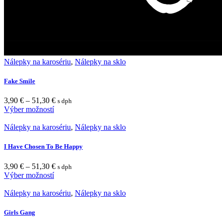
Nálepky na karosériu
,
Nálepky na sklo
Fake Smile
3,90
€
–
51,30
€
s dph
Výber možností
Nálepky na karosériu
,
Nálepky na sklo
I Have Chosen To Be Happy
3,90
€
–
51,30
€
s dph
Výber možností
Nálepky na karosériu
,
Nálepky na sklo
Girls Gang