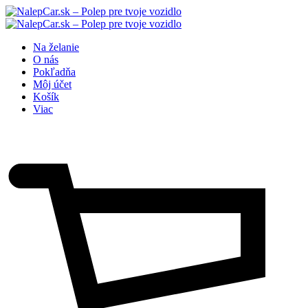
Na želanie
O nás
Pokľadňa
Môj účet
Košík
Viac