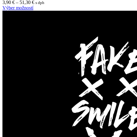
3,90
€
–
51,30
€
s dph
Výber možností