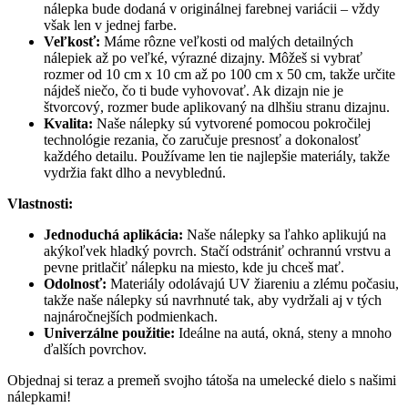
nálepka bude dodaná v originálnej farebnej variácii – vždy
však len v jednej farbe.
Veľkosť:
Máme rôzne veľkosti od malých detailných
nálepiek až po veľké, výrazné dizajny. Môžeš si vybrať
rozmer od 10 cm x 10 cm až po 100 cm x 50 cm, takže určite
nájdeš niečo, čo ti bude vyhovovať. Ak dizajn nie je
štvorcový, rozmer bude aplikovaný na dlhšiu stranu dizajnu.
Kvalita:
Naše nálepky sú vytvorené pomocou pokročilej
technológie rezania, čo zaručuje presnosť a dokonalosť
každého detailu. Používame len tie najlepšie materiály, takže
vydržia fakt dlho a nevyblednú.
Vlastnosti:
Jednoduchá aplikácia:
Naše nálepky sa ľahko aplikujú na
akýkoľvek hladký povrch. Stačí odstrániť ochrannú vrstvu a
pevne pritlačiť nálepku na miesto, kde ju chceš mať.
Odolnosť:
Materiály odolávajú UV žiareniu a zlému počasiu,
takže naše nálepky sú navrhnuté tak, aby vydržali aj v tých
najnáročnejších podmienkach.
Univerzálne použitie:
Ideálne na autá, okná, steny a mnoho
ďalších povrchov.
Objednaj si teraz a premeň svojho tátoša na umelecké dielo s našimi
nálepkami!