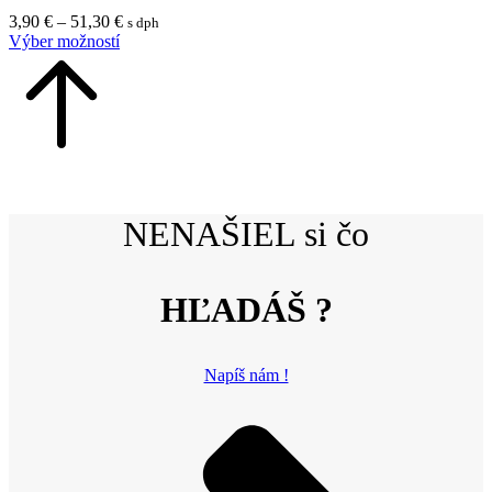
3,90
€
–
51,30
€
s dph
Výber možností
NENAŠIEL si čo
HĽADÁŠ ?
Napíš nám !