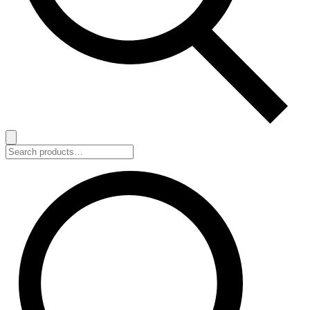
Search
for: