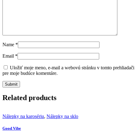
Name
*
Email
*
Uložiť moje meno, e-mail a webovú stránku v tomto prehliadači
pre moje budúce komentáre.
Related products
Nálepky na karosériu
,
Nálepky na sklo
Good Vibe