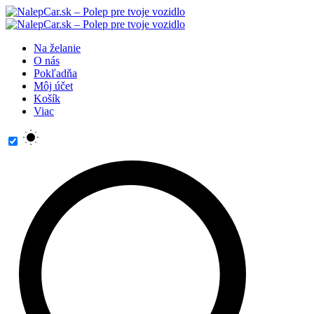
Na želanie
O nás
Pokľadňa
Môj účet
Košík
Viac