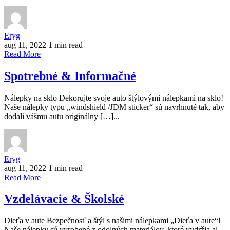
Eryg
aug 11, 2022
1 min read
Read More
Spotrebné & Informačné
Nálepky na sklo Dekorujte svoje auto štýlovými nálepkami na sklo!
Naše nálepky typu „windshield /JDM sticker“ sú navrhnuté tak, aby
dodali vášmu autu originálny […]...
Eryg
aug 11, 2022
1 min read
Read More
Vzdelávacie & Školské
Dieťa v aute Bezpečnosť a štýl s našimi nálepkami „Dieťa v aute“!
Naše nálepky sú vyrobené z odolných materiálov, ktoré vydržia aj