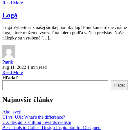
Read More
Logá
Logá Vyberte si z našej širokej ponuky log! Ponúkame rôzne známe
logá, ktoré môžeme vyrezať na mieru podľa vašich predstáv. Naše
nálepky sú vyrobené […]...
Patrik
aug 11, 2022
1 min read
Read More
Hľadať
Hľadať
Najnovšie články
Ahoj svet!
UI vs. UX: What’s the difference?
UX design is shifting towards realism
Best Tools to Collect Design Inspiration for Designers