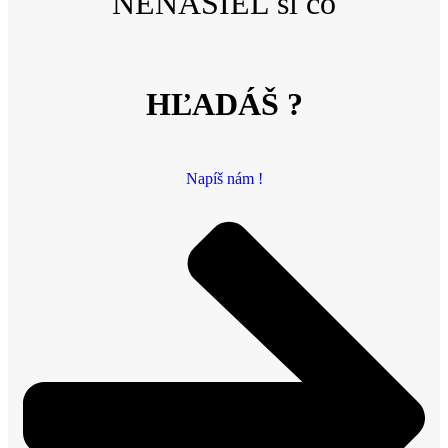
NENAŠIEL si čo
HĽADÁŠ ?
Napíš nám !